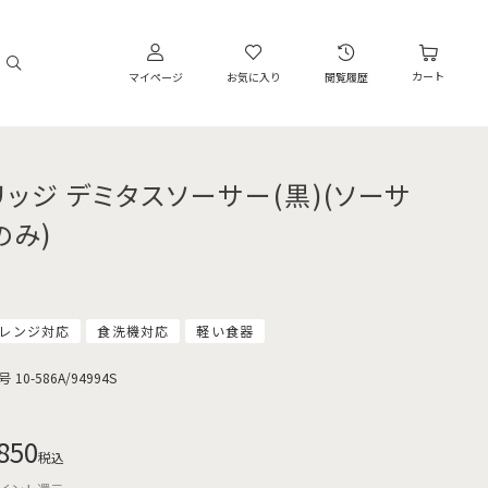
カート
マイページ
お気に入り
閲覧履歴
リッジ デミタスソーサー(黒)(ソーサ
のみ)
レンジ対応
食洗機対応
軽い食器
号
10-586A/94994S
850
税込