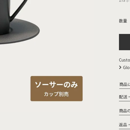
175
ポ
Custo
Glo
商品
配送
商品
返品