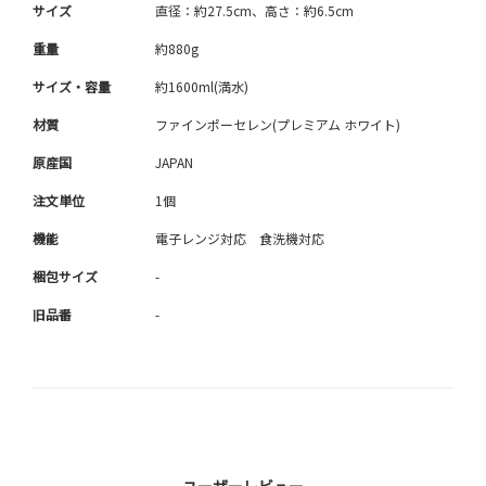
サイズ
直径：約27.5cm、高さ：約6.5cm
重量
約880g
サイズ・容量
約1600ml(満水)
材質
ファインポーセレン(プレミアム ホワイト)
原産国
JAPAN
注文単位
1個
機能
電子レンジ対応 食洗機対応
梱包サイズ
-
旧品番
-