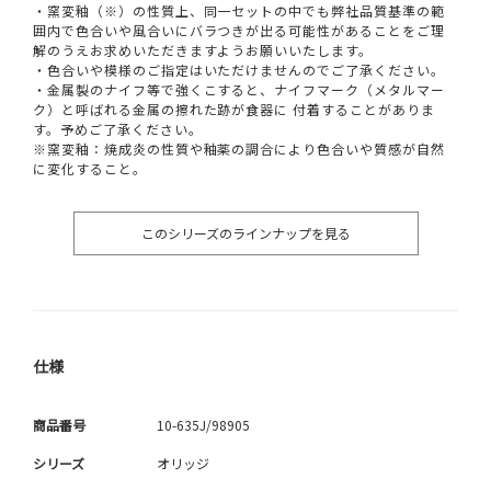
・窯変釉（※）の性質上、同一セットの中でも弊社品質基準の範
囲内で色合いや風合いにバラつきが出る可能性があることをご理
解のうえお求めいただきますようお願いいたします。
・色合いや模様のご指定はいただけませんのでご了承ください。
・金属製のナイフ等で強くこすると、ナイフマーク（メタルマー
ク）と呼ばれる金属の擦れた跡が食器に 付着することがありま
す。予めご了承ください。
※窯変釉：焼成炎の性質や釉薬の調合により色合いや質感が自然
に変化すること。
このシリーズのラインナップを見る
仕様
商品番号
10-635J/98905
シリーズ
オリッジ