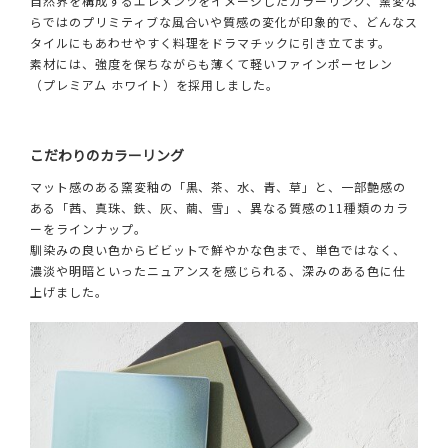
自然界を構成するエレメンツをイメージしたカラーリング、窯変な
らではのプリミティブな風合いや質感の変化が印象的で、どんなス
タイルにもあわせやすく料理をドラマチックに引き立てます。
素材には、強度を保ちながらも薄くて軽いファインポーセレン
（プレミアム ホワイト）を採用しました。
こだわりのカラーリング
マット感のある窯変釉の「黒、茶、水、青、草」と、一部艶感の
ある「茜、真珠、鉄、灰、繭、雪」、異なる質感の11種類のカラ
ーをラインナップ。
馴染みの良い色からビビットで鮮やかな色まで、単色ではなく、
濃淡や明暗といったニュアンスを感じられる、深みのある色に仕
上げました。