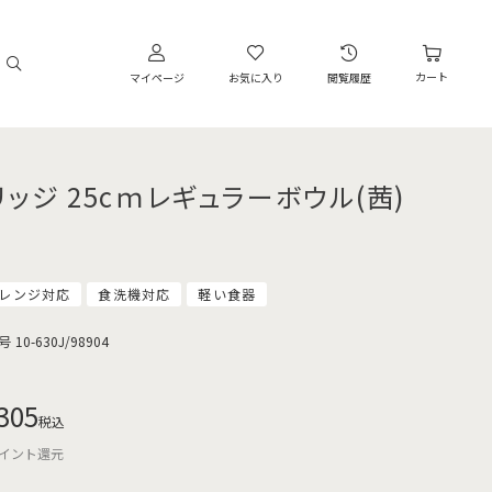
カート
マイページ
お気に入り
閲覧履歴
リッジ 25cｍレギュラーボウル(茜)
レンジ対応
食洗機対応
軽い食器
号
10-630J/98904
305
税込
イント還元