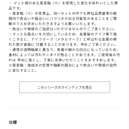
・ マット感のある窯変釉（※）を使用した変化を味わいとした商
品です。
・窯変釉（※）の性質上、同一セットの中でも弊社品質基準の範
囲内で色合いや風合いにバラつきが出る可能性があることをご理
解のうえお求めいただきますようお願いいたします。
・色合いや模様のご指定はいただけませんのでご了承ください。
・マットな風合いを大切にしているため、金属製のナイフ等で強
くこすると、ナイフマーク（メタルマーク）と呼ばれる金属の擦
れた跡が食器に 付着することがあります。予めご了承ください。
・通常の透明釉薬と異なり、表面が細かな凹凸になっているため、
食材によっては汚れやニオイが残ることがあります。ご使用後の汚
れは 早めに落とし、丁寧に洗浄いただくことをおすすめします。
※窯変釉：焼成炎の性質や釉薬の調合により色合いや質感が自然
に変化すること。
このシリーズのラインナップを見る
仕様