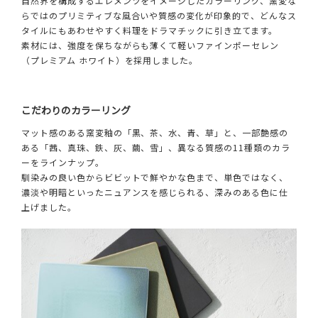
自然界を構成するエレメンツをイメージしたカラーリング、窯変な
らではのプリミティブな風合いや質感の変化が印象的で、どんなス
タイルにもあわせやすく料理をドラマチックに引き立てます。
素材には、強度を保ちながらも薄くて軽いファインポーセレン
（プレミアム ホワイト）を採用しました。
こだわりのカラーリング
マット感のある窯変釉の「黒、茶、水、青、草」と、一部艶感の
ある「茜、真珠、鉄、灰、繭、雪」、異なる質感の11種類のカラ
ーをラインナップ。
馴染みの良い色からビビットで鮮やかな色まで、単色ではなく、
濃淡や明暗といったニュアンスを感じられる、深みのある色に仕
上げました。