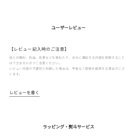
ユーザーレビュー
【レビュー記入時のご注意】
他人の権利、利益、名誉などを損ねたり、法令に違反する内容を投稿すること
はできませんのでご注意ください。
レビュー内容が不適切と判断した場合は、予告なく投稿を削除する場合がござ
います。
レビューを書く
ラッピング・熨斗サービス