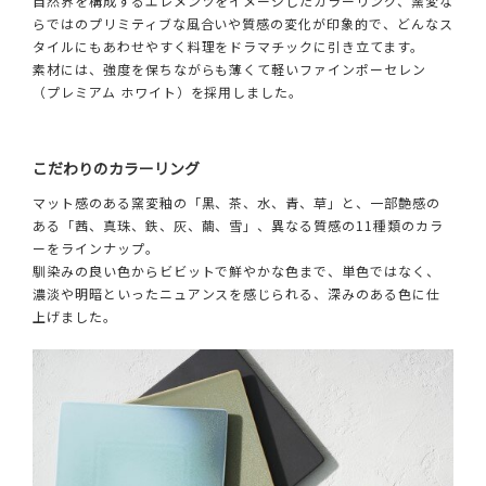
自然界を構成するエレメンツをイメージしたカラーリング、窯変な
らではのプリミティブな風合いや質感の変化が印象的で、どんなス
タイルにもあわせやすく料理をドラマチックに引き立てます。
素材には、強度を保ちながらも薄くて軽いファインポーセレン
（プレミアム ホワイト）を採用しました。
こだわりのカラーリング
マット感のある窯変釉の「黒、茶、水、青、草」と、一部艶感の
ある「茜、真珠、鉄、灰、繭、雪」、異なる質感の11種類のカラ
ーをラインナップ。
馴染みの良い色からビビットで鮮やかな色まで、単色ではなく、
濃淡や明暗といったニュアンスを感じられる、深みのある色に仕
上げました。