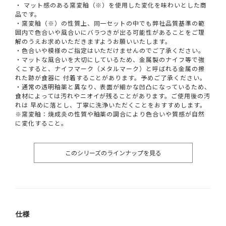
・ マット感のある窯変釉（※）を使用した変化を味わいとした商
品です。
・窯変釉（※）の性質上、同一セットの中でも弊社品質基準の範
囲内で色合いや風合いにバラつきが出る可能性があることをご理
解のうえお求めいただきますようお願いいたします。
・色合いや模様のご指定はいただけませんのでご了承ください。
・マットな風合いを大切にしているため、金属製のナイフ等で強
くこすると、ナイフマーク（メタルマーク）と呼ばれる金属の擦
れた跡が食器に 付着することがあります。予めご了承ください。
・通常の透明釉薬と異なり、表面が細かな凹凸になっているため、
食材によっては汚れやニオイが残ることがあります。ご使用後の汚
れは 早めに落とし、丁寧に洗浄いただくことをおすすめします。
※窯変釉：焼成炎の性質や釉薬の調合により色合いや質感が自然
に変化すること。
このシリーズのラインナップを見る
仕様