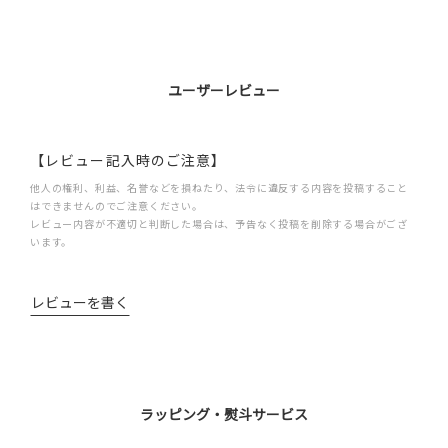
ユーザーレビュー
【レビュー記入時のご注意】
他人の権利、利益、名誉などを損ねたり、法令に違反する内容を投稿すること
はできませんのでご注意ください。
レビュー内容が不適切と判断した場合は、予告なく投稿を削除する場合がござ
います。
レビューを書く
ラッピング・熨斗サービス