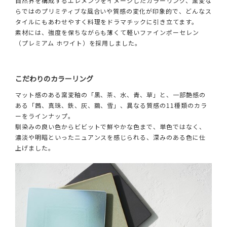
自然界を構成するエレメンツをイメージしたカラーリング、窯変な
らではのプリミティブな風合いや質感の変化が印象的で、どんなス
タイルにもあわせやすく料理をドラマチックに引き立てます。
素材には、強度を保ちながらも薄くて軽いファインポーセレン
（プレミアム ホワイト）を採用しました。
こだわりのカラーリング
マット感のある窯変釉の「黒、茶、水、青、草」と、一部艶感の
ある「茜、真珠、鉄、灰、繭、雪」、異なる質感の11種類のカラ
ーをラインナップ。
馴染みの良い色からビビットで鮮やかな色まで、単色ではなく、
濃淡や明暗といったニュアンスを感じられる、深みのある色に仕
上げました。