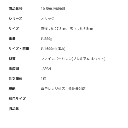
商品番号
10-590J/98905
シリーズ
オリッジ
サイズ
直径：約27.5cm、高さ：約6.5cm
重量
約880g
サイズ・容量
約1600ml(満水)
材質
ファインポーセレン(プレミアム ホワイト)
原産国
JAPAN
注文単位
1個
機能
電子レンジ対応 食洗機対応
梱包サイズ
-
旧品番
-