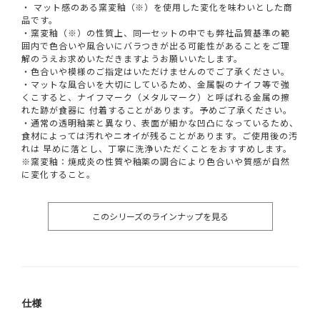
・ マット感のある窯変釉（※）を使用した変化を味わいとした商
品です。
・窯変釉（※）の性質上、同一セットの中でも弊社品質基準の範
囲内で色合いや風合いにバラつきが出る可能性があることをご理
解のうえお求めいただきますようお願いいたします。
・色合いや模様のご指定はいただけませんのでご了承ください。
・マットな風合いを大切にしているため、金属製のナイフ等で強
くこすると、ナイフマーク（メタルマーク）と呼ばれる金属の擦
れた跡が食器に 付着することがあります。予めご了承ください。
・通常の透明釉薬と異なり、表面が細かな凹凸になっているため、
食材によっては汚れやニオイが残ることがあります。ご使用後の汚
れは 早めに落とし、丁寧に洗浄いただくことをおすすめします。
※窯変釉：焼成炎の性質や釉薬の調合により色合いや質感が自然
に変化すること。
このシリーズのラインナップを見る
仕様