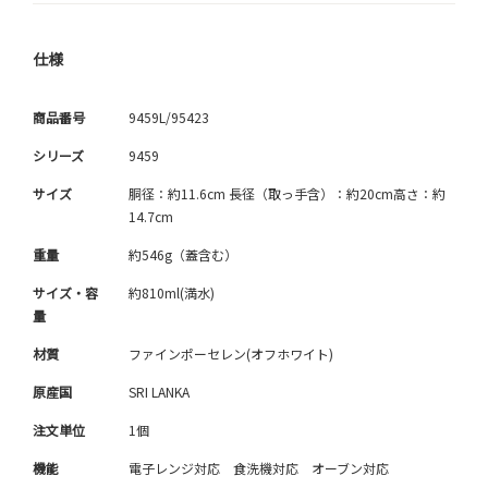
仕様
商品番号
9459L/95423
シリーズ
9459
サイズ
胴径：約11.6cm 長径（取っ手含）：約20cm高さ：約
14.7cm
重量
約546g（蓋含む）
サイズ・容
約810ml(満水)
量
材質
ファインポーセレン(オフホワイト)
原産国
SRI LANKA
注文単位
1個
機能
電子レンジ対応 食洗機対応 オーブン対応