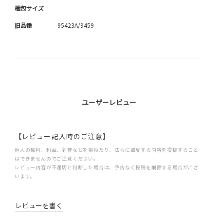
梱包サイズ
-
旧品番
95423A/9459
ユーザーレビュー
【レビュー記入時のご注意】
他人の権利、利益、名誉などを損ねたり、法令に違反する内容を投稿すること
はできませんのでご注意ください。
レビュー内容が不適切と判断した場合は、予告なく投稿を削除する場合がござ
います。
レビューを書く