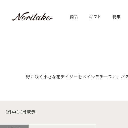
商品
ギフト
特集
野に咲く小さな花デイジーをメインモチーフに、パ
1
件中
1
-
1
件表示