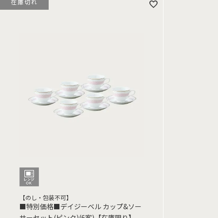
在庫切れ
【のし・包装不可】
■特別価格■デイジーベル カップ&ソー
サーセット(ピンク)(6客)【在庫限り】