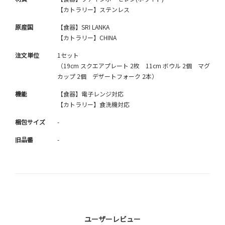
【カトラリー】ステンレス
原産国
【食器】SRI LANKA
【カトラリー】CHINA
注文単位
1セット
（19cm スクエアプレート 2枚 11cm ボウル 2個 マグ
カップ 2個 デザートフォーク 2本）
機能
【食器】電子レンジ対応
【カトラリー】食洗機対応
梱包サイズ
-
旧品番
-
ユーザーレビュー