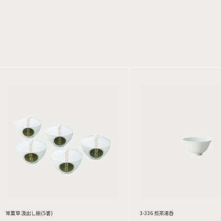
常葉草 汲出し揃(5客)
3-336 煎茶湯呑