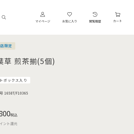
カート
マイページ
お気に入り
閲覧履歴
営店限定
葉草 煎茶揃(5個)
トボックス入り
号
1658T/F10365
800
税込
イント還元