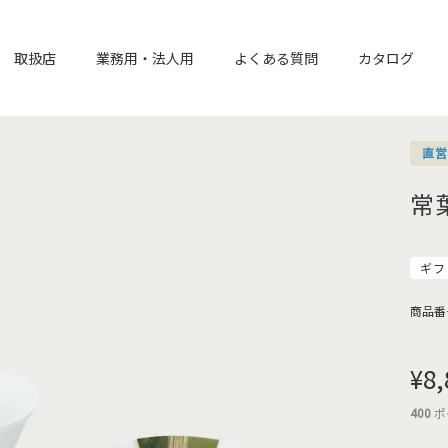
取扱店
業務用・法人用
よくある質問
カタログ
直
常
ギフ
商品番
¥
8,
400
ポ