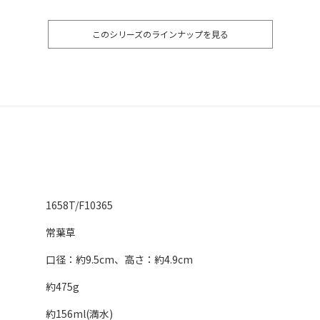
このシリーズのラインナップを見る
1658T/F10365
常葉草
口径：約9.5cm、高さ：約4.9cm
約475g
約156ml(満水)