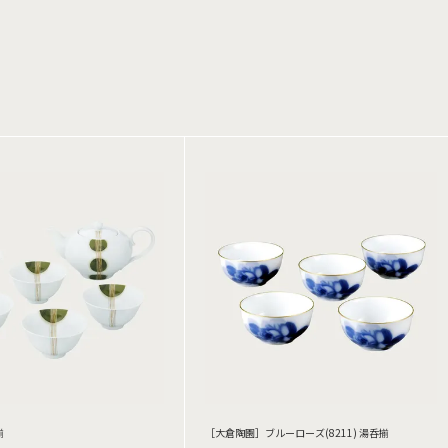
揃
［大倉陶園］ブルーローズ(8211) 湯呑揃