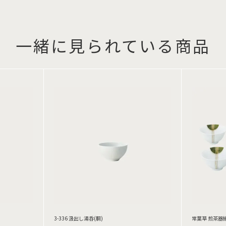
一緒に見られている商品
3-336 汲出し湯呑(胴)
常葉草 煎茶器