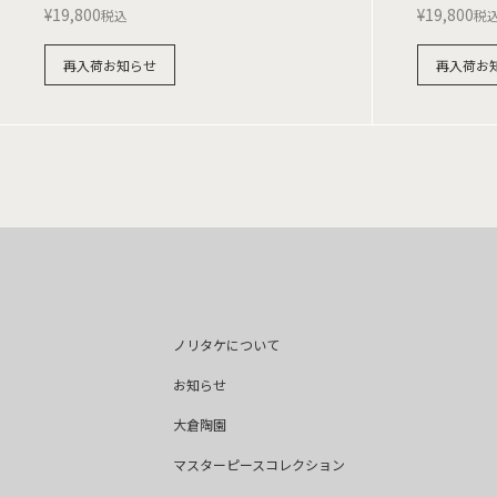
¥
19,800
¥
19,800
税込
税
再入荷お知らせ
再入荷お
ノリタケについて
お知らせ
大倉陶園
マスターピースコレクション