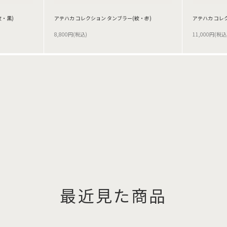
紋・黒)
アテハカ コレクション タンブラー(紋・赤)
アテハカ コレ
8,800円(税込)
11,000円(税込
最近見た商品