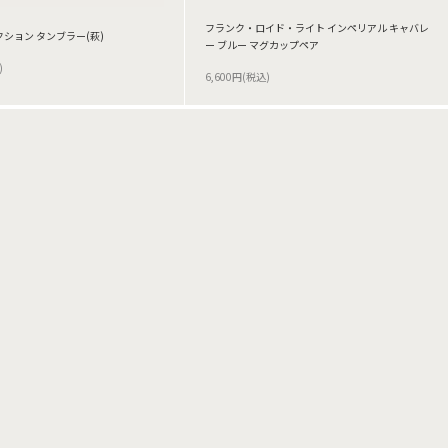
フランク・ロイド・ライト インペリアル キャバレ
クション タンブラー(萩)
ー ブルー マグカップペア
)
6,600円(税込)