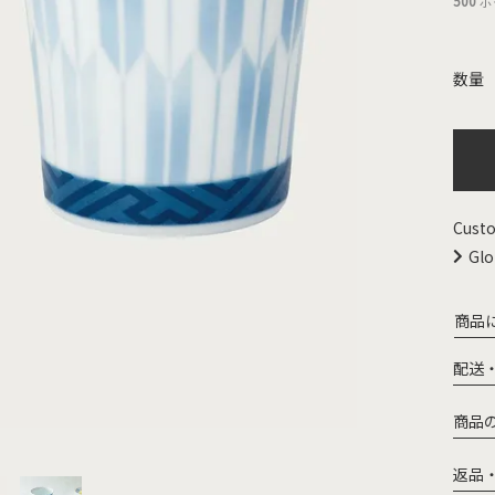
500
ポ
Custo
Glo
商品
配送
商品
返品