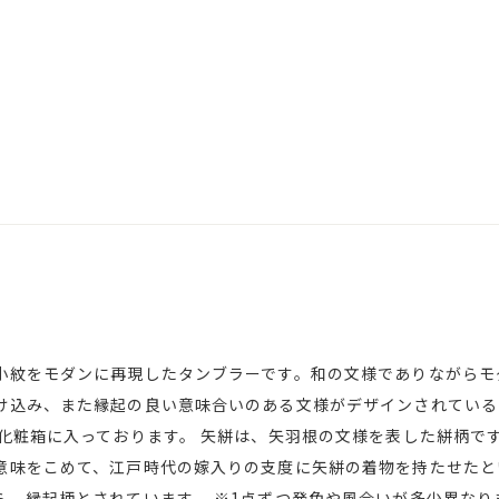
小紋をモダンに再現したタンブラーです。和の文様でありながらモ
け込み、また縁起の良い意味合いのある文様がデザインされている
の化粧箱に入っております。 矢絣は、矢羽根の文様を表した絣柄で
意味をこめて、江戸時代の嫁入りの支度に矢絣の着物を持たせたと
ら、縁起柄とされています。 ※1点ずつ発色や風合いが多少異なり