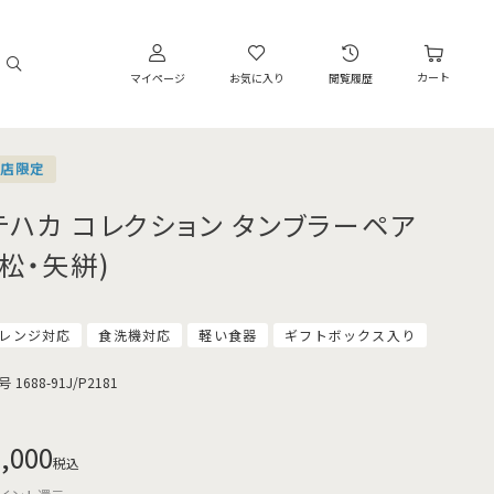
カート
マイページ
お気に入り
閲覧履歴
営店限定
テハカ コレクション タンブラーペア
市松・矢絣)
レンジ対応
食洗機対応
軽い食器
ギフトボックス入り
号
1688-91J/P2181
,000
税込