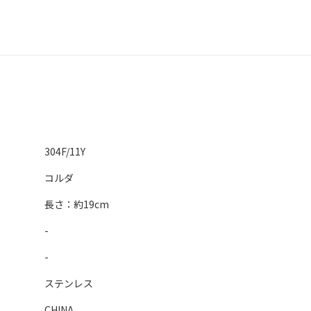
304F/11Y
コルダ
長さ：約19cm
-
-
ステンレス
CHINA