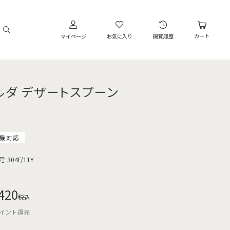
カート
マイページ
お気に入り
閲覧履歴
ルダ デザートスプーン
機対応
号
304F/11Y
420
税込
イント還元