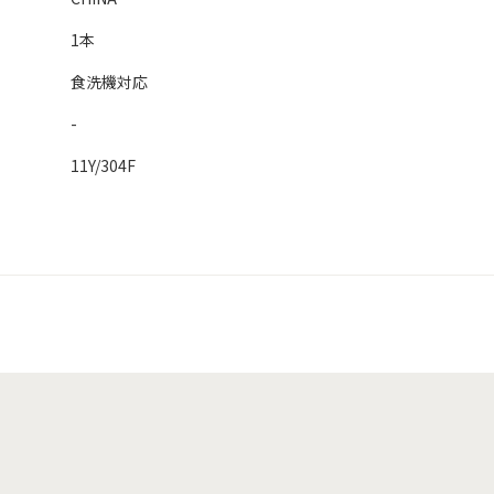
1本
食洗機対応
-
11Y/304F