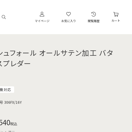
カート
マイページ
お気に入り
閲覧履歴
シュフォール オールサテン加工 バタ
スプレダー
機対応
号
306FX/16Y
540
税込