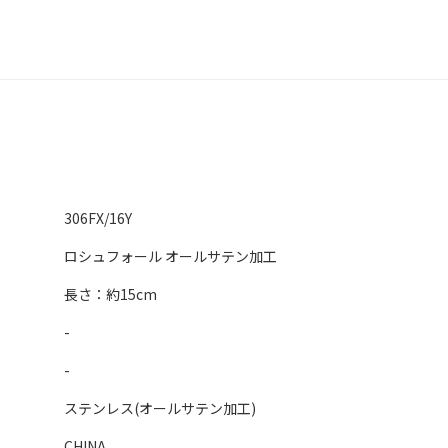
306FX/16Y
ロシュフォール オールサテン加工
長さ：約15cm
-
-
ステンレス(オールサテン加工)
CHINA