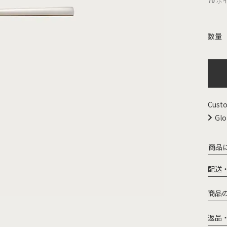
70
ポ
Custo
Glo
商品
配送
商品
返品