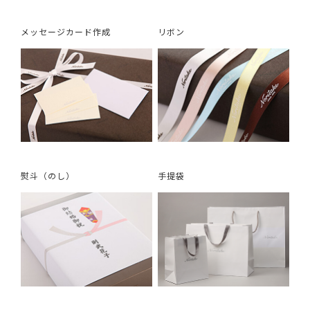
メッセージカード作成
リボン
熨斗（のし）
手提袋