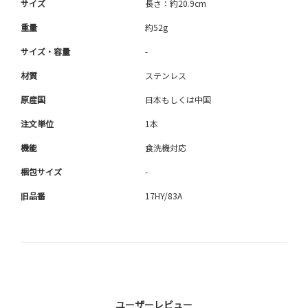
サイズ
長さ：約20.9cm
重量
約52g
サイズ・容量
-
材質
ステンレス
原産国
日本もしくは中国
注文単位
1本
機能
食洗機対応
梱包サイズ
-
旧品番
17HY/83A
ユーザーレビュー