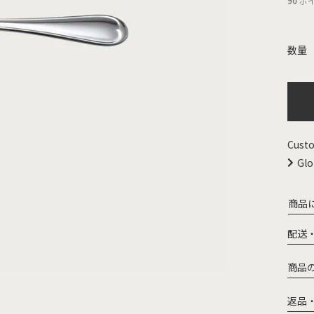
90
ポ
Custo
Glo
商品
配送
商品
返品