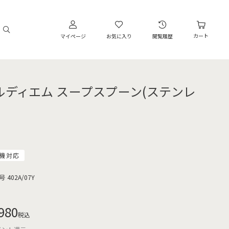
カート
マイページ
お気に入り
閲覧履歴
ルディエム スープスプーン(ステンレ
機対応
号
402A/07Y
980
税込