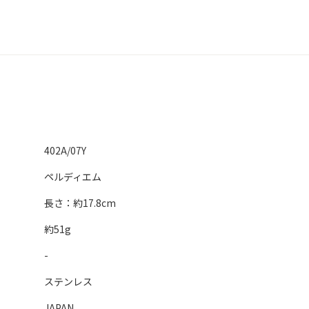
402A/07Y
ペルディエム
長さ：約17.8cm
約51g
-
ステンレス
JAPAN