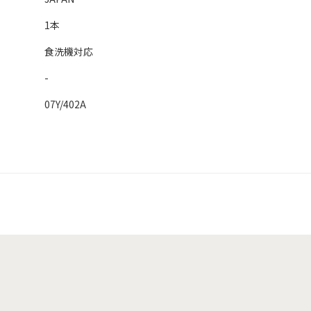
1本
食洗機対応
-
07Y/402A