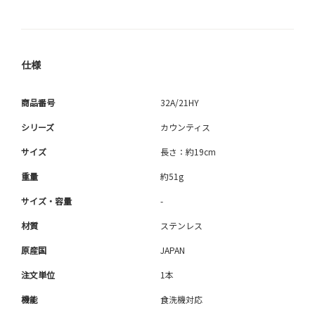
仕様
商品番号
32A/21HY
シリーズ
カウンティス
サイズ
長さ：約19cm
重量
約51g
サイズ・容量
-
材質
ステンレス
原産国
JAPAN
注文単位
1本
機能
食洗機対応