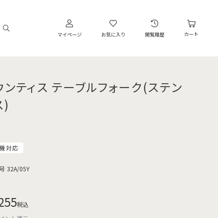
カート
マイページ
お気に入り
閲覧履歴
ウンティス テーブルフォーク(ステン
)
機対応
号
32A/05Y
255
税込