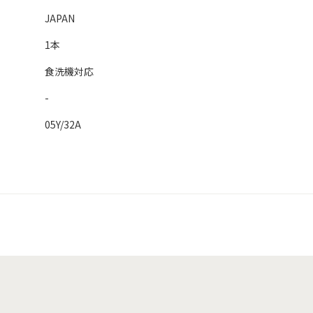
JAPAN
1本
食洗機対応
-
05Y/32A