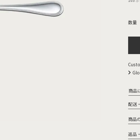
103
ポ
Custo
Glo
商品
配送
商品
返品