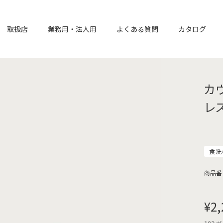
取扱店
業務用・法人用
よくある質問
カタログ
カ
レス
食洗
商品番
¥
2,