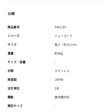
仕様
商品番号
94A/18Y
シリーズ
ニューヨーク
サイズ
長さ：約18.2cm
重量
約48g
サイズ・容量
-
材質
ステンレス
原産国
JAPAN
注文単位
1本
機能
食洗機対応
梱包サイズ
-