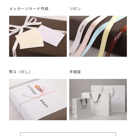
メッセージカード作成
リボン
熨斗（のし）
手提袋