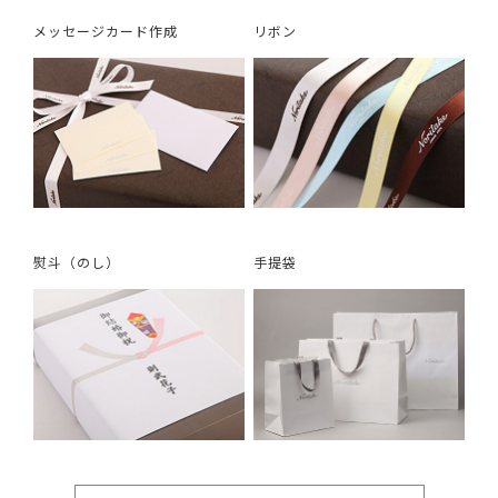
メッセージカード作成
リボン
熨斗（のし）
手提袋