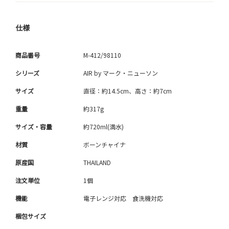
仕様
商品番号
M-412/98110
シリーズ
AIR by マーク・ニューソン
サイズ
直径：約14.5cm、高さ：約7cm
重量
約317g
サイズ・容量
約720ml(満水)
材質
ボーンチャイナ
原産国
THAILAND
注文単位
1個
機能
電子レンジ対応 食洗機対応
梱包サイズ