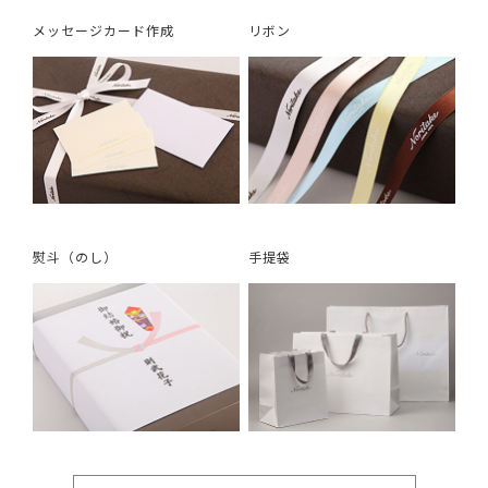
メッセージカード作成
リボン
熨斗（のし）
手提袋