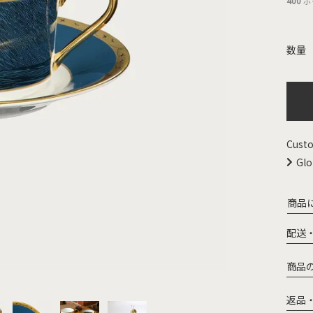
400
ポ
Custo
Glo
商品
配送
商品
返品