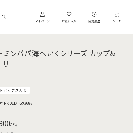
カート
マイページ
お気に入り
閲覧履歴
ーミンパパ海へいくシリーズ カップ&
ーサー
トボックス入り
号
N-091L/TG93686
800
税込