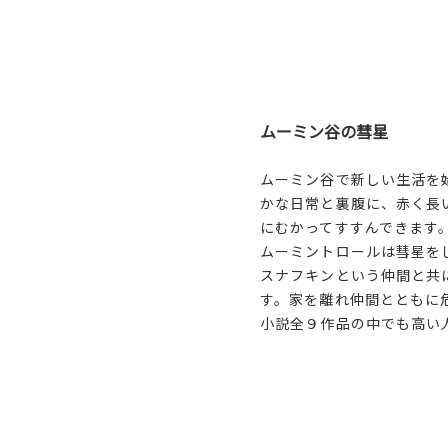
ムーミン谷の彗星
ムーミン谷で新しい生活を
かな日常と裏腹に、赤く長
にむかってすすんできます
ムーミントロールは彗星を
スナフキンという仲間と共
す。家を離れ仲間とともに
小説全９作品の中でも高い