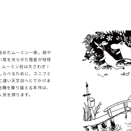
始めたムーミン一家。穏や
い尾を光らせた彗星が地球
。ムーミン谷は大さわぎ！
しらべるために、スニフと
に遠い天文台へとでかけま
危機を乗り越える本作は、
人気を誇ります。