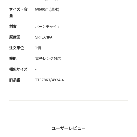
サイズ・容
約600ml(満水)
量
材質
ボーンチャイナ
原産国
SRI LANKA
注文単位
1個
機能
電子レンジ対応
梱包サイズ
-
旧品番
TT97863/4924-4
ユーザーレビュー