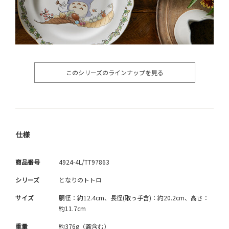
このシリーズのラインナップを見る
仕様
商品番号
4924-4L/TT97863
シリーズ
となりのトトロ
サイズ
胴径：約12.4cm、長径(取っ手含)：約20.2cm、高さ：
約11.7cm
重量
約376g（蓋含む）