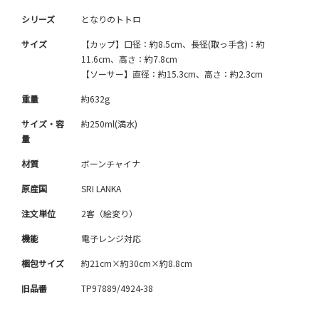
シリーズ
となりのトトロ
サイズ
【カップ】口径：約8.5cm、長径(取っ手含)：約
11.6cm、高さ：約7.8cm
【ソーサー】直径：約15.3cm、高さ：約2.3cm
重量
約632g
サイズ・容
約250ml(満水)
量
材質
ボーンチャイナ
原産国
SRI LANKA
注文単位
2客（絵変り）
機能
電子レンジ対応
梱包サイズ
約21cm×約30cm×約8.8cm
旧品番
TP97889/4924-38