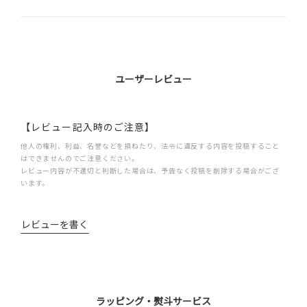
ユーザーレビュー
【レビュー記入時のご注意】
他人の権利、利益、名誉などを損ねたり、法令に違反する内容を投稿すること
はできませんのでご注意ください。
レビュー内容が不適切と判断した場合は、予告なく投稿を削除する場合がござ
います。
レビューを書く
ラッピング・熨斗サービス