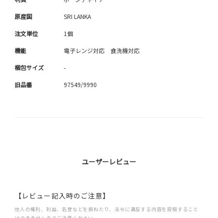
原産国
SRI LANKA
注文単位
1個
機能
電子レンジ対応 食洗機対応
梱包サイズ
-
旧品番
97549/9990
ユーザーレビュー
【レビュー記入時のご注意】
他人の権利、利益、名誉などを損ねたり、法令に違反する内容を投稿すること
はできませんのでご注意ください。