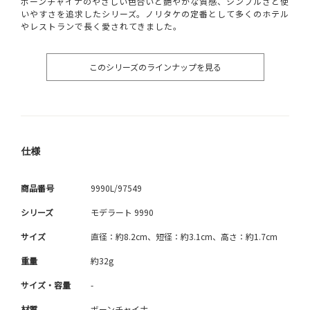
ボーンチャイナのやさしい色合いと艶やかな質感、シンプルさと使
いやすさを追求したシリーズ。ノリタケの定番として多くのホテル
やレストランで長く愛されてきました。
このシリーズのラインナップを見る
仕様
商品番号
9990L/97549
シリーズ
モデラート 9990
サイズ
直径：約8.2cm、短径：約3.1cm、高さ：約1.7cm
重量
約32g
サイズ・容量
-
材質
ボーンチャイナ