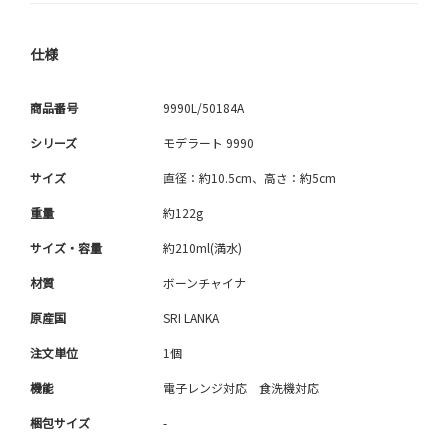
仕様
商品番号
9990L/50184A
シリーズ
モデラート 9990
サイズ
直径：約10.5cm、高さ：約5cm
重量
約122g
サイズ・容量
約210ml(満水)
材質
ボーンチャイナ
原産国
SRI LANKA
注文単位
1個
機能
電子レンジ対応 食洗機対応
梱包サイズ
-