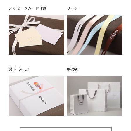
メッセージカード作成
リボン
熨斗（のし）
手提袋