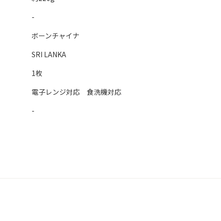
-
ボーンチャイナ
SRI LANKA
1枚
電子レンジ対応 食洗機対応
-