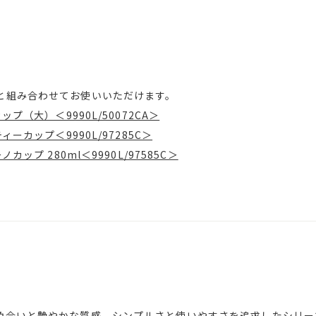
と組み合わせてお使いいただけます。
ップ（大）＜9990L/50072CA＞
ィーカップ＜9990L/97285C＞
カップ 280ml＜9990L/97585C＞
色合いと艶やかな質感、シンプルさと使いやすさを追求したシリー