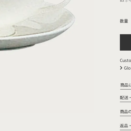
83
ポ
Custo
Glo
商品
配送
商品
返品