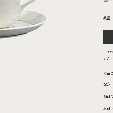
120
ポ
Custo
Glo
商品
配送
商品
返品