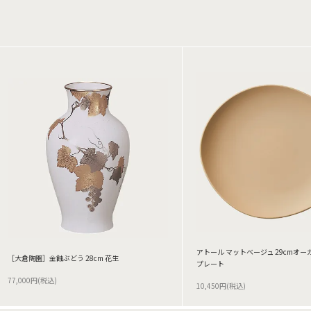
アトール マットベージュ 29cmオー
［大倉陶園］金蝕ぶどう 28cm 花生
プレート
77,000円(税込)
10,450円(税込)