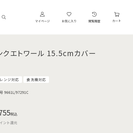
カート
マイページ
お気に入り
閲覧履歴
ンクエトワール 15.5cmカバー
レンジ対応
食洗機対応
号
9661L/97291C
755
税込
イント還元