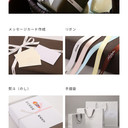
メッセージカード作成
リボン
熨斗（のし）
手提袋