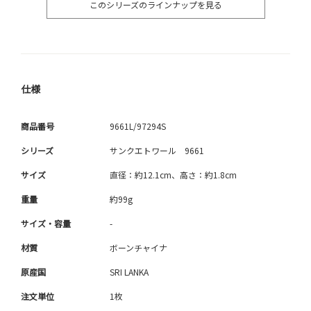
このシリーズのラインナップを見る
仕様
商品番号
9661L/97294S
シリーズ
サンクエトワール 9661
サイズ
直径：約12.1cm、高さ：約1.8cm
重量
約99g
サイズ・容量
-
材質
ボーンチャイナ
原産国
SRI LANKA
注文単位
1枚