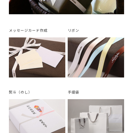
メッセージカード作成
リボン
熨斗（のし）
手提袋