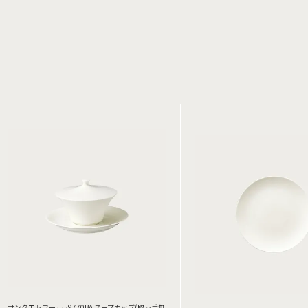
サンクエトワール 59770BA スープカップ(取っ手無