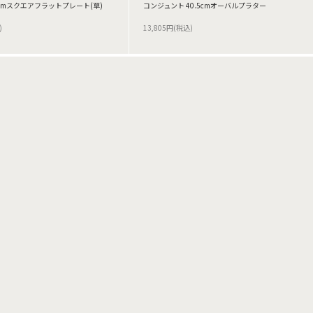
5cmスクエアフラットプレート(草)
コンジュント 40.5cmオーバルプラター
)
13,805円(税込)