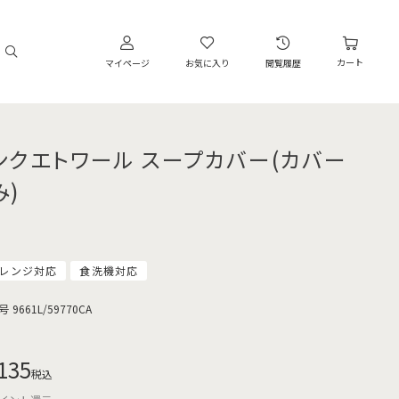
カート
マイページ
お気に入り
閲覧履歴
ンクエトワール スープカバー(カバー
み)
レンジ対応
食洗機対応
号
9661L/59770CA
135
税込