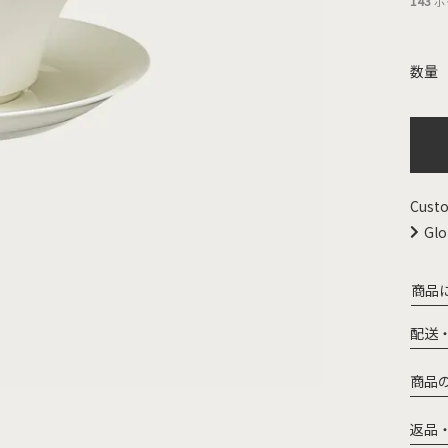
143
ポ
Custo
Glo
商品
配送
商品
返品