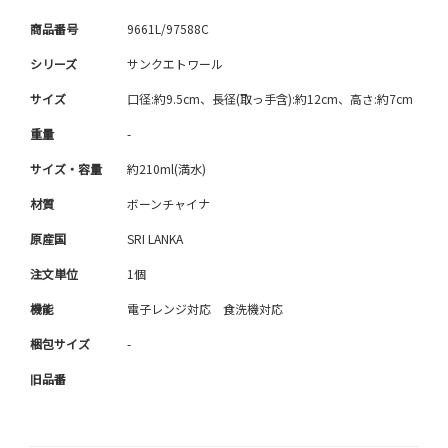
商品番号
9661L/97588C
シリーズ
サンクエトワール
サイズ
口径:約9.5cm、長径(取っ手含):約12cm、高さ:約7cm
重量
-
サイズ・容量
約210ml(満水)
材質
ボーンチャイナ
原産国
SRI LANKA
注文単位
1個
機能
電子レンジ対応 食洗機対応
梱包サイズ
-
旧品番