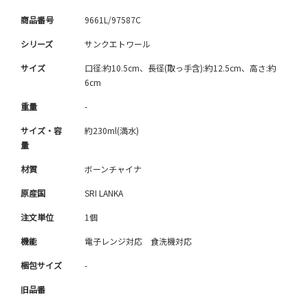
商品番号
9661L/97587C
シリーズ
サンクエトワール
サイズ
口径:約10.5cm、長径(取っ手含):約12.5cm、高さ:約
6cm
重量
-
サイズ・容
約230ml(満水)
量
材質
ボーンチャイナ
原産国
SRI LANKA
注文単位
1個
機能
電子レンジ対応 食洗機対応
梱包サイズ
-
旧品番