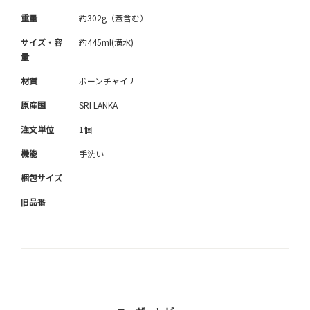
重量
約302g（蓋含む）
サイズ・容
約445ml(満水)
量
材質
ボーンチャイナ
原産国
SRI LANKA
注文単位
1個
機能
手洗い
梱包サイズ
-
旧品番