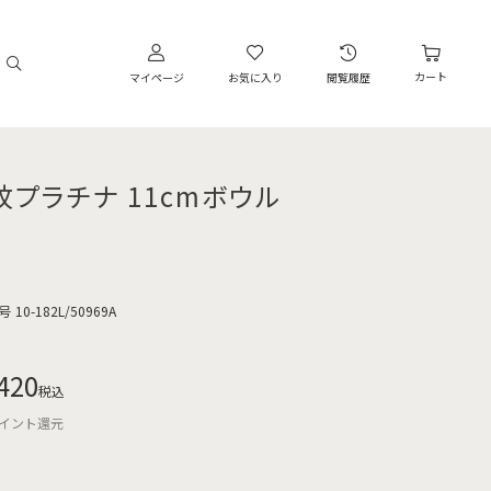
カート
マイページ
お気に入り
閲覧履歴
紋プラチナ 11cmボウル
号
10-182L/50969A
420
税込
イント還元