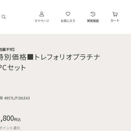
カート
マイページ
お気に入り
閲覧履歴
・包装不可】
特別価格■トレフォリオプラチナ
PCセット
号
4957L/P20LEA3
,800
税込
ポイント還元