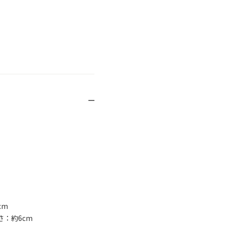
cm
さ：約6cm