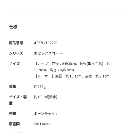
仕様
商品番号
4727L/T97221
シリーズ
エセックスコート
サイズ
【カップ】口径：約9.6cm、長径(取っ手含)：約
11.9cm、高さ：約5.8cm
【ソーサー】直径：約15.1cm、高さ：約2.1cm
重量
約285g
サイズ・容
約190ml(満水)
量
材質
ボーンチャイナ
原産国
SRI LANKA