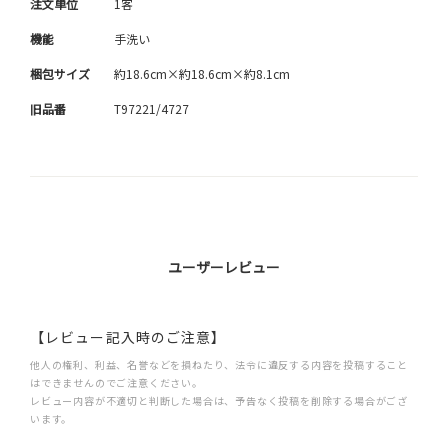
注文単位
1客
機能
手洗い
梱包サイズ
約18.6cm×約18.6cm×約8.1cm
旧品番
T97221/4727
ユーザーレビュー
【レビュー記入時のご注意】
他人の権利、利益、名誉などを損ねたり、法令に違反する内容を投稿すること
はできませんのでご注意ください。
レビュー内容が不適切と判断した場合は、予告なく投稿を削除する場合がござ
います。