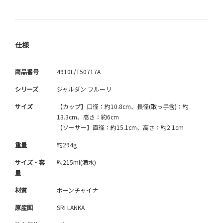
仕様
商品番号
4910L/T50717A
シリーズ
ジャルダン フルーリ
サイズ
【カップ】口径：約10.8cm、長径(取っ手含)：約
13.3cm、高さ：約6cm
【ソーサー】直径：約15.1cm、高さ：約2.1cm
重量
約294g
サイズ・容
約215ml(満水)
量
材質
ボーンチャイナ
原産国
SRI LANKA