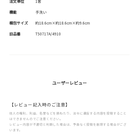
注文単位
1客
機能
手洗い
梱包サイズ
約18.6cm×約18.6cm×約9.6cm
旧品番
T50717A/4910
ユーザーレビュー
【レビュー記入時のご注意】
他人の権利、利益、名誉などを損ねたり、法令に違反する内容を投稿すること
はできませんのでご注意ください。
レビュー内容が不適切と判断した場合は、予告なく投稿を削除する場合がござ
います。