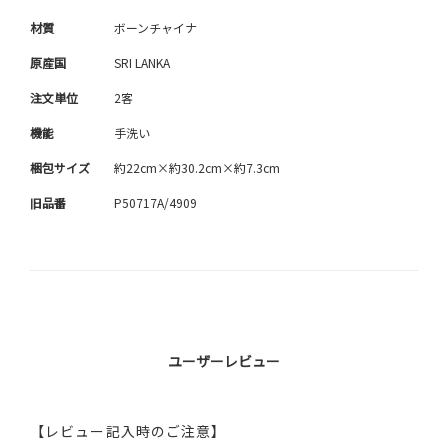
材質
ボーンチャイナ
原産国
SRI LANKA
注文単位
2客
機能
手洗い
梱包サイズ
約22cm×約30.2cm×約7.3cm
旧品番
P50717A/4909
ユーザーレビュー
【レビュー記入時のご注意】