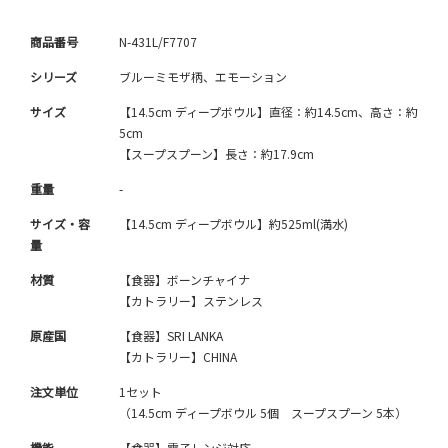
商品番号
N-431L/F7707
シリーズ
ブルーミモザ柄、エモーション
サイズ
【14.5cm ディープボウル】直径：約14.5cm、高さ：約
5cm
【スープスプーン】長さ：約17.9cm
重量
-
サイズ・容
【14.5cm ディープボウル】約525ml(満水)
量
材質
【食器】ボーンチャイナ
【カトラリー】ステンレス
原産国
【食器】SRI LANKA
【カトラリー】CHINA
注文単位
1セット
（14.5cm ディープボウル 5個 スープスプーン 5本）
機能
【食器】電子レンジ対応