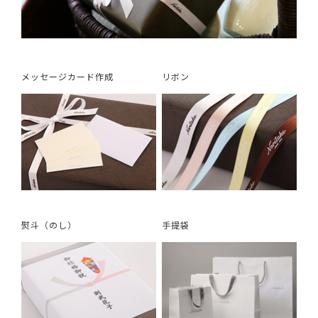
メッセージカード作成
リボン
熨斗（のし）
手提袋