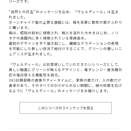
リーズです。
“自然との共生”のメッセージを込め、「ヴェルディール」は生ま
れました。
ボーンチャイナ製の上質な食器には、楠を背景に数枚の葉がふわり
と舞います。
楠は、昭和の初めに植樹され、戦火を逃れた大木をはじめ、ノリ
タケの森園内に多く植樹されている常緑高木。
最初のデザインを手で描き起こし、繊細なグラデーションの表現
を可能にした新しい技法で絵付けすることで、グリーンの優しいニ
ュアンスが生まれました。
「ヴェルディール」は日常使いしていただきたいシリーズとして、
美しい釉面にグリーンが映えるデザインと、電子レンジ・食洗機対
応の毎日使える機能性を両立。
365日朝昼晩の食事やティータイムに、家族の数だけ、人の数だけ
食卓があり、そのすべてのかけがえのない時間に、緑の枝葉を広げ
るように「ヴェルディール」のメッセージをお届けします。
このシリーズのラインナップを見る