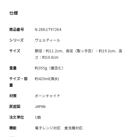
仕様
商品番号
N-288J/T97264
シリーズ
ヴェルディール
サイズ
胴径：約11.2cm、長径（取っ手含）：約19.2cm、高
さ：約10.8cm
重量
約355g（蓋含む）
サイズ・容
約425ml(満水)
量
材質
ボーンチャイナ
原産国
JAPAN
注文単位
1個
機能
電子レンジ対応 食洗機対応