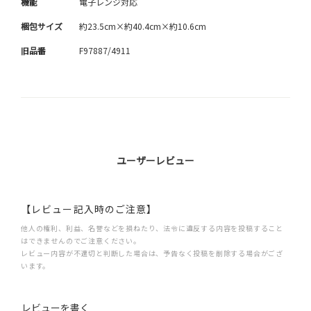
機能
電子レンジ対応
梱包サイズ
約23.5cm×約40.4cm×約10.6cm
旧品番
F97887/4911
ユーザーレビュー
【レビュー記入時のご注意】
他人の権利、利益、名誉などを損ねたり、法令に違反する内容を投稿すること
はできませんのでご注意ください。
レビュー内容が不適切と判断した場合は、予告なく投稿を削除する場合がござ
います。
レビューを書く