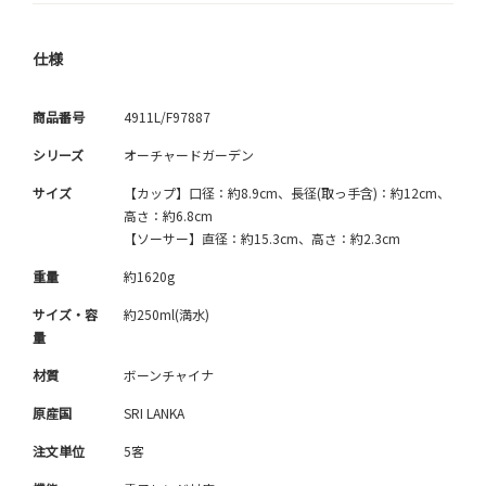
仕様
商品番号
4911L/F97887
シリーズ
オーチャードガーデン
サイズ
【カップ】口径：約8.9cm、長径(取っ手含)：約12cm、
高さ：約6.8cm
【ソーサー】直径：約15.3cm、高さ：約2.3cm
重量
約1620g
サイズ・容
約250ml(満水)
量
材質
ボーンチャイナ
原産国
SRI LANKA
注文単位
5客