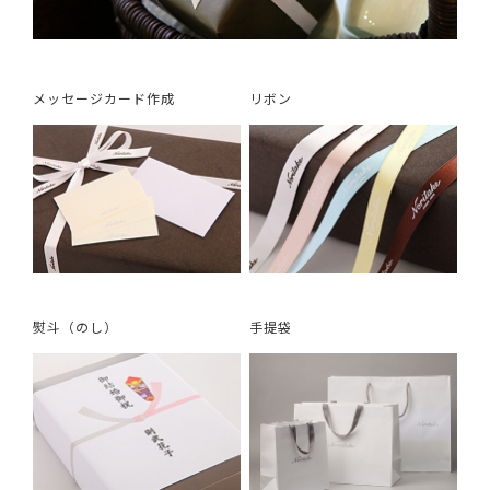
メッセージカード作成
リボン
熨斗（のし）
手提袋