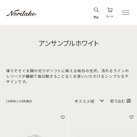
カート
商品
アンサンブルホワイト
降りそそぐ太陽の光りがソフトに映える純白の光沢。流れるラインの
レリーフが繊細で毎日飽きることなくお使いいただけるシンプルなデ
ザインです。
絞り込む
16
件中
1
-
16
件表示