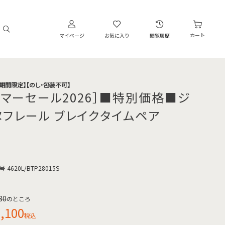
カート
マイページ
お気に入り
閲覧履歴
・期間限定】【のし・包装不可】
サマーセール2026］■特別価格■ジ
ヌフレール ブレイクタイムペア
号
4620L/BTP28015S
80
のところ
,100
税込