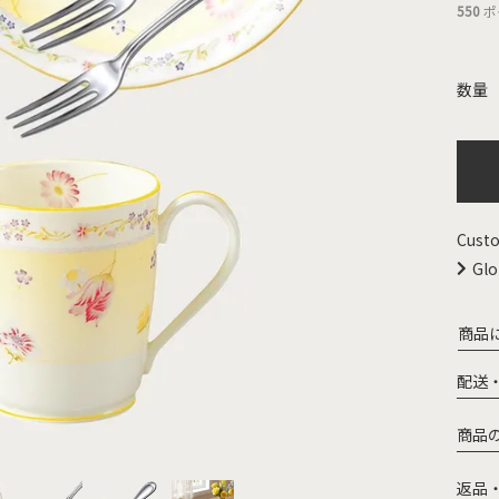
550
ポ
Custo
Glo
商品
配送
商品
返品