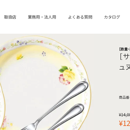
取扱店
業務用・法人用
よくある質問
カタログ
【数量
［
ュ
商品番
¥
14,0
¥
12