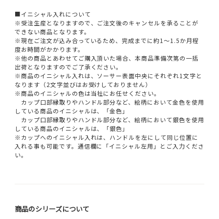
■イニシャル入れについて
※受注生産となりますので、ご注文後のキャンセルを承ることが
できない商品となります。
※現在ご注文が込み合っているため、完成までに約1～1.5か月程
度お時間がかかります。
※他の商品とあわせてご購入頂いた場合、本商品準備次第の一括
出荷となりますのでご了承ください。
※商品のイニシャル入れは、ソーサー表面中央にそれぞれ1文字と
なります（2文字並びはお受けしておりません）
※商品のイニシャルの色は当社にお任せください。
カップ口部縁取りやハンドル部分など、絵柄において金色を使用
している商品のイニシャルは、「金色」
カップ口部縁取りやハンドル部分など、絵柄において銀色を使用
している商品のイニシャルは、「銀色」
※カップへのイニシャル入れは、ハンドルを左にして同じ位置に
入れる事も可能です。通信欄に「イニシャル左用」とご入力くださ
い。
商品のシリーズについて