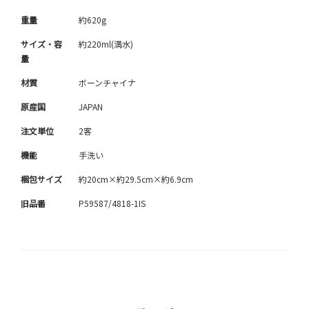
重量
約620g
サイズ・容
約220ml(満水)
量
材質
ボーンチャイナ
原産国
JAPAN
注文単位
2客
機能
手洗い
梱包サイズ
約20cm×約29.5cm×約6.9cm
旧品番
P59587/4818-1IS