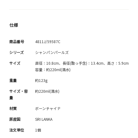
仕様
商品番号
4811J/59587C
シリーズ
シャンパンパールズ
サイズ
直径：10.8cm、長径(取っ手含)：13.4cm、高さ：5.9cm
容量：約220ml(満水)
重量
約123g
サイズ・容
約220ml(満水)
量
材質
ボーンチャイナ
原産国
SRI LANKA
注文単位
1個