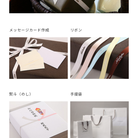
メッセージカード作成
リボン
熨斗（のし）
手提袋