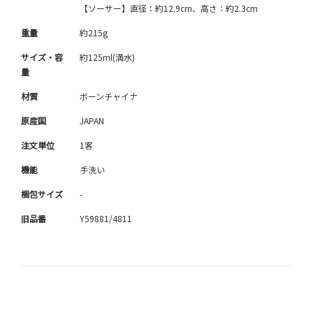
【ソーサー】直径：約12.9cm、高さ：約2.3cm
重量
約215g
サイズ・容
約125ml(満水)
量
材質
ボーンチャイナ
原産国
JAPAN
注文単位
1客
機能
手洗い
梱包サイズ
-
旧品番
Y59881/4811