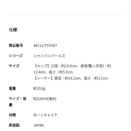
仕様
商品番号
4811J/Y59587
シリーズ
シャンパンパールズ
サイズ
【カップ】口径：約10.8cm、長径(取っ手含)：約
13.4cm、高さ：約5.9cm
【ソーサー】直径：約16.2cm、高さ：約2.1cm
重量
約310g
サイズ・容
約220ml(満水)
量
材質
ボーンチャイナ
原産国
JAPAN