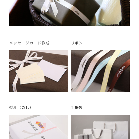
メッセージカード作成
リボン
熨斗（のし）
手提袋